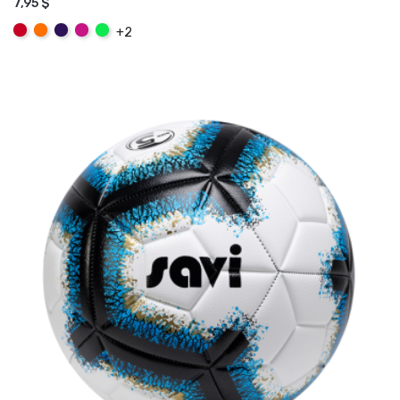
7,95 $
AJOUTER AU PANIER
Rouge
Orange
Mauve
Rose
Vert
+2
Fuchsia
Fluo