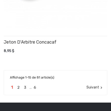
Jeton D'Arbitre Concacaf
AJOUTER AU PANIER
8,95 $
Affichage 1-15 de 81 article(s)
1
2
3
6
Suivant

…