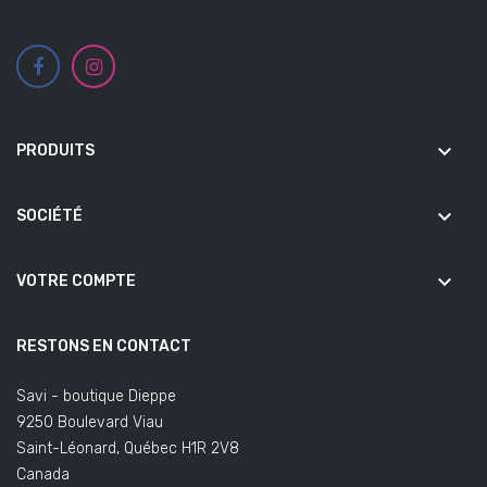
keyboard_arrow_down
PRODUITS
keyboard_arrow_down
SOCIÉTÉ
keyboard_arrow_down
VOTRE COMPTE
RESTONS EN CONTACT
Savi - boutique Dieppe
9250 Boulevard Viau
Saint-Léonard, Québec H1R 2V8
Canada