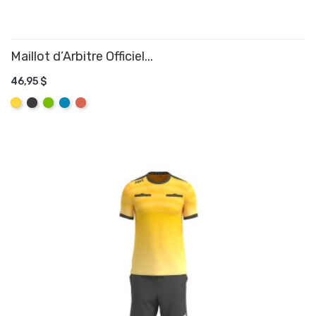
Maillot d’Arbitre Officiel...
46,95 $
AJOUTER AU PANIER
Jaune
Graphite
Lime
Aqua
Rose
Corail